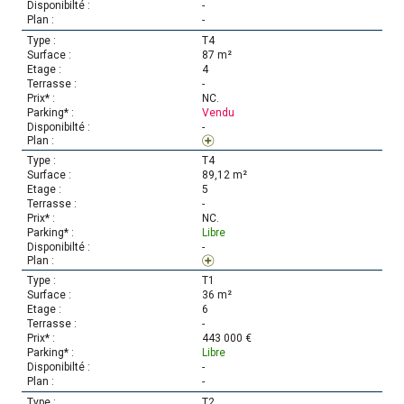
-
-
T4
87 m²
4
-
NC.
Vendu
-
T4
89,12 m²
5
-
NC.
Libre
-
T1
36 m²
6
-
443 000 €
Libre
-
-
T2